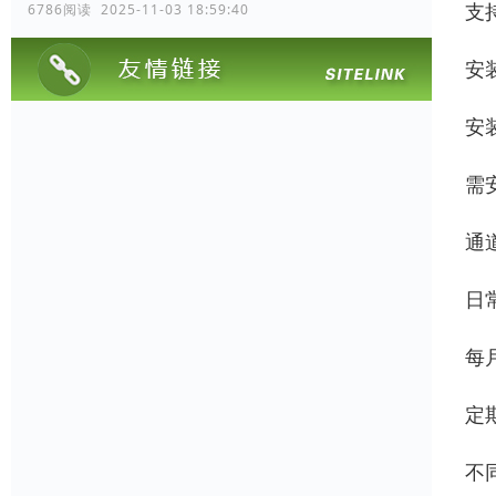
支
6786阅读 2025-11-03 18:59:40
安
安
需
通
日
每
定
不