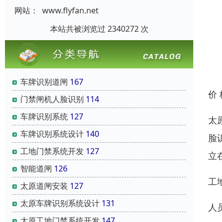
网站：
www.flyfan.net
本站共被浏览过 2340272 次
车牌识别道闸
167
价
门禁闸机人脸识别
114
车牌识别系统
127
太
车牌识别系统设计
140
脸
工地门禁系统开发
127
立
智能道闸
126
工
太原道闸安装
127
太原车牌识别系统设计
131
人
太原工地门禁系统开发
147