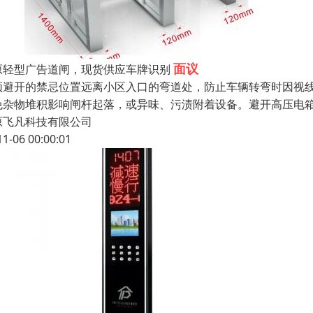
面议
原轻型广告道闸，现货供应车牌识别
须避开的禁忌位置远离小区入口的弯道处，防止车辆转弯时因视
免杂物堆积影响闸杆起落，或异味、污渍附着设备。避开高压电
原飞凡科技有限公司
11-06 00:00:01