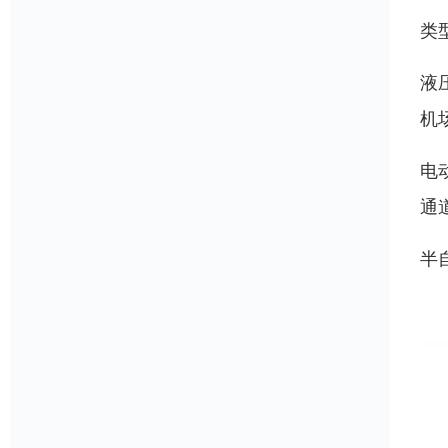
类
液
机
电
通
半